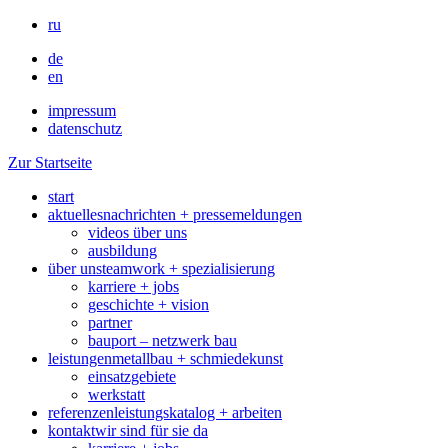
ru
de
en
impressum
datenschutz
Zur Startseite
start
aktuelles
nachrichten + pressemeldungen
videos über uns
ausbildung
über uns
teamwork + spezialisierung
karriere + jobs
geschichte + vision
partner
bauport – netzwerk bau
leistungen
metallbau + schmiedekunst
einsatzgebiete
werkstatt
referenzen
leistungskatalog + arbeiten
kontakt
wir sind für sie da