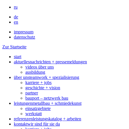
ru
de
en
impressum
datenschutz
Zur Startseite
start
aktuelles
nachrichten + pressemeldungen
videos über uns
ausbildung
über uns
teamwork + spezialisierung
karriere + jobs
geschichte + vision
partner
bauport – netzwerk bau
leistungen
metallbau + schmiedekunst
einsatzgebiete
werkstatt
referenzen
leistungskatalog + arbeiten
kontakt
wir sind für sie da