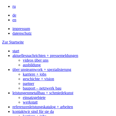
ru
de
en
impressum
datenschutz
Zur Startseite
start
aktuelles
nachrichten + pressemeldungen
videos über uns
ausbildung
über uns
teamwork + spezialisierung
karriere + jobs
geschichte + vision
partner
bauport – netzwerk bau
leistungen
metallbau + schmiedekunst
einsatzgebiete
werkstatt
referenzen
leistungskatalog + arbeiten
kontakt
wir sind für sie da