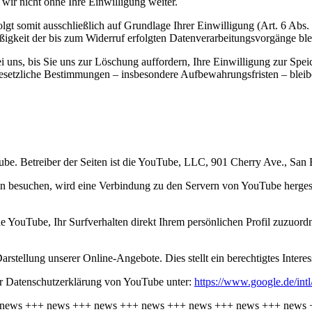
wir nicht ohne Ihre Einwilligung weiter.
gt somit ausschließlich auf Grundlage Ihrer Einwilligung (Art. 6 Abs.
ßigkeit der bis zum Widerruf erfolgten Datenverarbeitungsvorgänge bl
uns, bis Sie uns zur Löschung auffordern, Ihre Einwilligung zur Spei
esetzliche Bestimmungen – insbesondere Aufbewahrungsfristen – bleib
Tube. Betreiber der Seiten ist die YouTube, LLC, 901 Cherry Ave., S
en besuchen, wird eine Verbindung zu den Servern von YouTube hergest
 YouTube, Ihr Surfverhalten direkt Ihrem persönlichen Profil zuzuord
stellung unserer Online-Angebote. Dies stellt ein berechtigtes Interes
er Datenschutzerklärung von YouTube unter:
https://www.google.de/intl
news
+++
news
+++
news
+++
news
+++
news
+++
news
+++
news