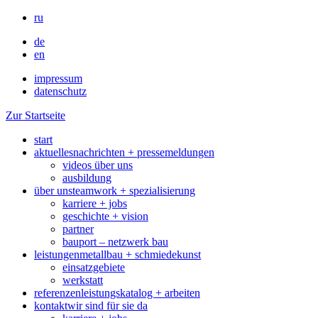
ru
de
en
impressum
datenschutz
Zur Startseite
start
aktuelles
nachrichten + pressemeldungen
videos über uns
ausbildung
über uns
teamwork + spezialisierung
karriere + jobs
geschichte + vision
partner
bauport – netzwerk bau
leistungen
metallbau + schmiedekunst
einsatzgebiete
werkstatt
referenzen
leistungskatalog + arbeiten
kontakt
wir sind für sie da