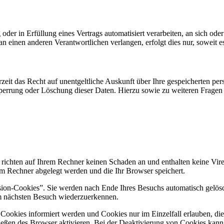
oder in Erfüllung eines Vertrags automatisiert verarbeiten, an sich od
n einen anderen Verantwortlichen verlangen, erfolgt dies nur, soweit e
zeit das Recht auf unentgeltliche Auskunft über Ihre gespeicherten 
Sperrung oder Löschung dieser Daten. Hierzu sowie zu weiteren Frage
 richten auf Ihrem Rechner keinen Schaden an und enthalten keine Vire
rem Rechner abgelegt werden und die Ihr Browser speichert.
ion-Cookies”. Sie werden nach Ende Ihres Besuchs automatisch gelösch
im nächsten Besuch wiederzuerkennen.
n Cookies informiert werden und Cookies nur im Einzelfall erlauben, d
ßen des Browser aktivieren. Bei der Deaktivierung von Cookies kann di