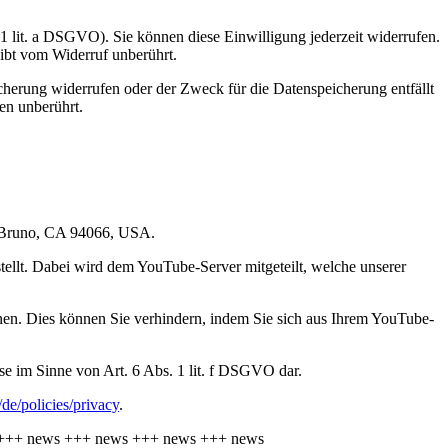
 1 lit. a DSGVO). Sie können diese Einwilligung jederzeit widerrufen.
eibt vom Widerruf unberührt.
cherung widerrufen oder der Zweck für die Datenspeicherung entfällt
en unberührt.
an Bruno, CA 94066, USA.
ellt. Dabei wird dem YouTube-Server mitgeteilt, welche unserer
nen. Dies können Sie verhindern, indem Sie sich aus Ihrem YouTube-
se im Sinne von Art. 6 Abs. 1 lit. f DSGVO dar.
/de/policies/privacy
.
+++
news
+++
news
+++
news
+++
news