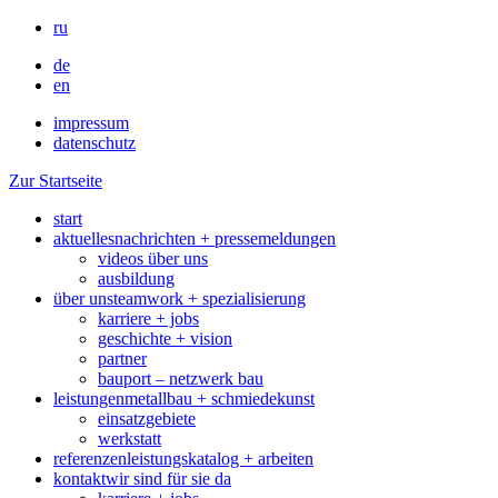
ru
de
en
impressum
datenschutz
Zur Startseite
start
aktuelles
nachrichten + pressemeldungen
videos über uns
ausbildung
über uns
teamwork + spezialisierung
karriere + jobs
geschichte + vision
partner
bauport – netzwerk bau
leistungen
metallbau + schmiedekunst
einsatzgebiete
werkstatt
referenzen
leistungskatalog + arbeiten
kontakt
wir sind für sie da