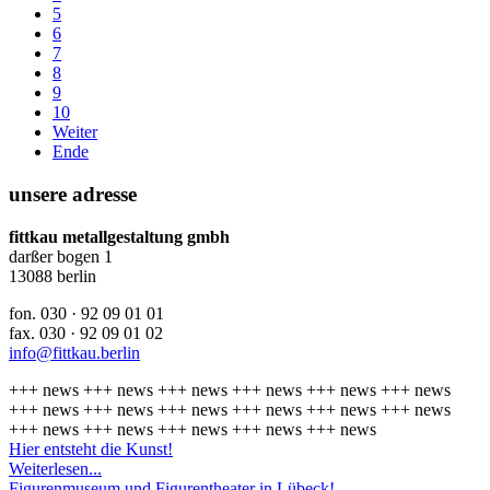
5
6
7
8
9
10
Weiter
Ende
unsere adresse
fittkau metallgestaltung gmbh
darßer bogen 1
13088 berlin
fon. 030 · 92 09 01 01
fax. 030 · 92 09 01 02
info@fittkau.berlin
+++
news
+++
news
+++
news
+++
news
+++
news
+++
news
+++
news
+++
news
+++
news
+++
news
+++
news
+++
news
+++
news
+++
news
+++
news
+++
news
+++
news
Hier entsteht die Kunst!
Weiterlesen...
Figurenmuseum und Figurentheater in Lübeck!