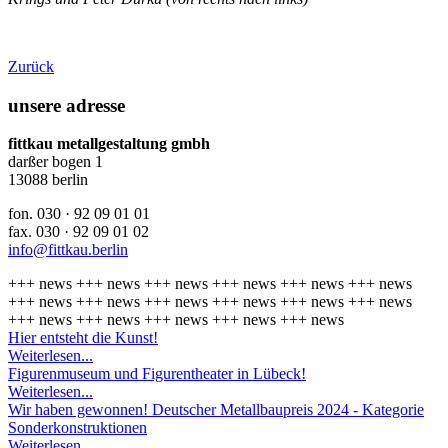
Zurück
unsere adresse
fittkau metallgestaltung gmbh
darßer bogen 1
13088 berlin
fon. 030 · 92 09 01 01
fax. 030 · 92 09 01 02
info@fittkau.berlin
+++
news
+++
news
+++
news
+++
news
+++
news
+++
news
+++
news
+++
news
+++
news
+++
news
+++
news
+++
news
+++
news
+++
news
+++
news
+++
news
+++
news
Hier entsteht die Kunst!
Weiterlesen...
Figurenmuseum und Figurentheater in Lübeck!
Weiterlesen...
Wir haben gewonnen! Deutscher Metallbaupreis 2024 - Kategorie
Sonderkonstruktionen
Weiterlesen...