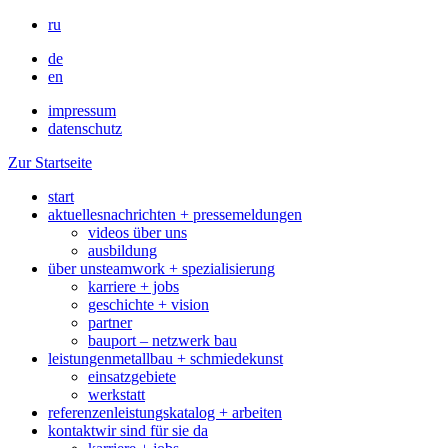
ru
de
en
impressum
datenschutz
Zur Startseite
start
aktuelles
nachrichten + pressemeldungen
videos über uns
ausbildung
über uns
teamwork + spezialisierung
karriere + jobs
geschichte + vision
partner
bauport – netzwerk bau
leistungen
metallbau + schmiedekunst
einsatzgebiete
werkstatt
referenzen
leistungskatalog + arbeiten
kontakt
wir sind für sie da